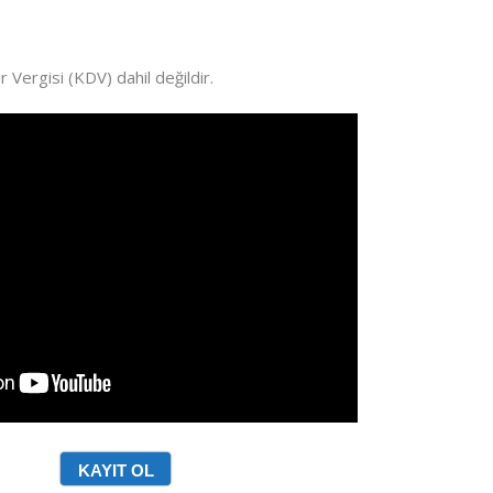
Vergisi (KDV) dahil değildir.
KAYIT OL