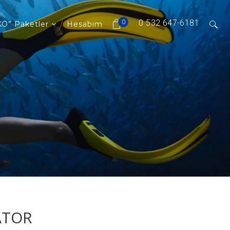
0 532 647-6181
0
O” Paketler
Hesabım
ATOR