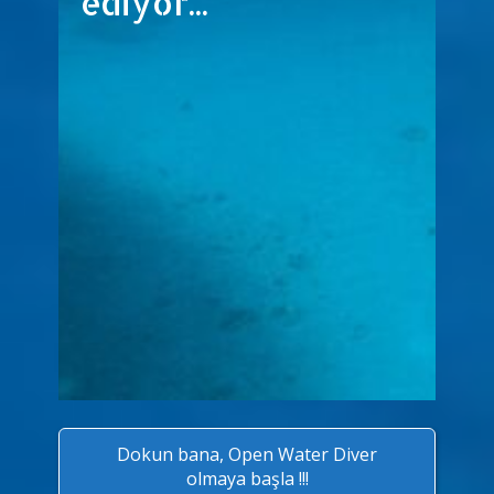
ediyor...
uzay yürüyüşlerine
başlayamayacağınıza göre
yapacağınız en doğru şey,
denizin üç boyutlu dünyasına
katılmak olacaktır.
Eğer fikirleriniz bu
yöndeyse hemen aşağıda size
uygun düğmeye dokunun ve
kursa kayıt olun.
Fazla da geç kalmayın.
Dokun bana, Open Water Diver
olmaya başla !!!