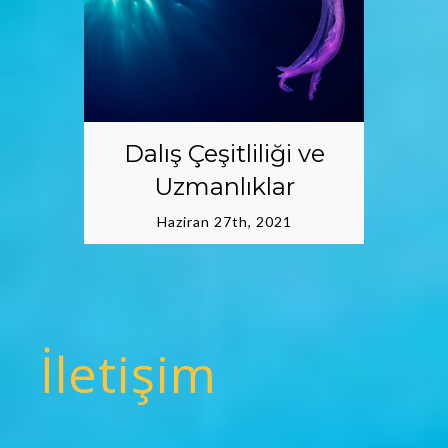
ve
Zenginleştirilmiş
Hava Dalışı | Nitroks
Temmuz 14th, 2018
İletişim