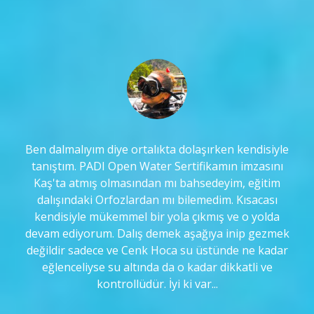
10 yılın ardında Cenk Abim diyorum artık. Derin
mavilikleri senin sayende tanıdım , kıymetli
eğitmenliğin ve arkadaşlığın tartışılmaz. İlk yıldızımı
aldığımda 2. si ne zaman alırız ve daha derinlere
ineriz diye sabırsızlandığımı UNUTAMIYORUM.
Umarım birlikte daha pek çok dalışlı 10 yılları
geride bırakırız.
Fevzi Can Eren
Gea Wesfalia / Servis – Yedek Parça Satış