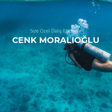
S
i
z
e
Ö
z
e
l
D
a
l
ı
ş
E
ğ
i
t
m
e
n
i
CENK MORALIOĞLU